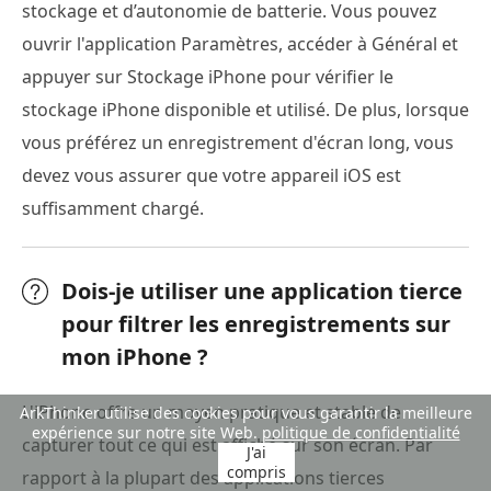
stockage et d’autonomie de batterie. Vous pouvez
ouvrir l'application Paramètres, accéder à Général et
appuyer sur Stockage iPhone pour vérifier le
stockage iPhone disponible et utilisé. De plus, lorsque
vous préférez un enregistrement d'écran long, vous
devez vous assurer que votre appareil iOS est
suffisamment chargé.
Dois-je utiliser une application tierce
pour filtrer les enregistrements sur
mon iPhone ?
L'iPhone offre un moyen pratique et stable de
ArkThinker utilise des cookies pour vous garantir la meilleure
expérience sur notre site Web.
politique de confidentialité
capturer tout ce qui est affiché sur son écran. Par
J'ai
compris
rapport à la plupart des applications tierces