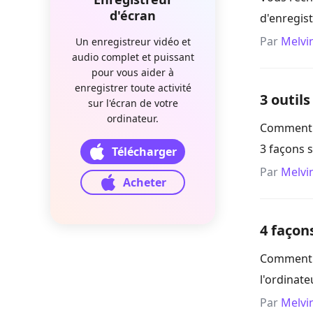
d'écran
d'enregist
Par
Melvi
Un enregistreur vidéo et
audio complet et puissant
pour vous aider à
enregistrer toute activité
3 outil
sur l'écran de votre
ordinateur.
Comment f
3 façons s
Télécharger
Par
Melvi
Acheter
4 façon
Comment en
l'ordinat
Par
Melvi