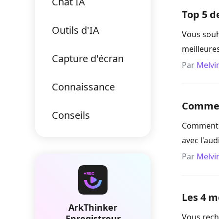
Chat IA
Top 5 d
Outils d'IA
Vous souha
meilleures
Capture d'écran
Par
Melvi
Connaissance
Comment
Conseils
Comment e
avec l'aud
Par
Melvi
Les 4 m
ArkThinker
Vous reche
Enregistreur