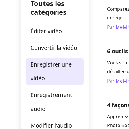
Toutes les
Comparez 
catégories
enregistr
Par
Melvi
Éditer vidéo
Convertir la vidéo
6 outil
Vous souh
Enregistrer une
détaillée 
vidéo
Par
Melvi
Enregistrement
4 façon
audio
Apprenez 
Modifier l'audio
Photo Boo