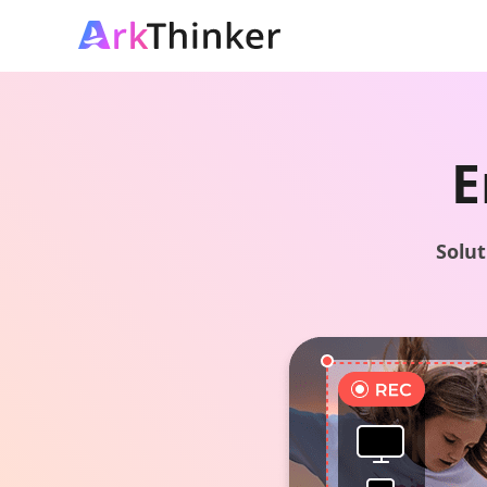
E
Solut