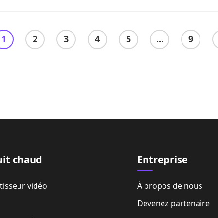
1
2
3
4
5
...
9
uit chaud
Entreprise
tisseur vidéo
À propos de nous
Devenez partenaire