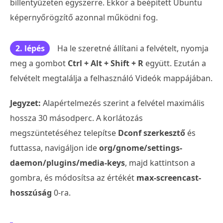
billentyűzeten egyszerre. Ekkor a beépített Ubuntu
képernyőrögzítő azonnal működni fog.
2. lépés
Ha le szeretné állítani a felvételt, nyomja
meg a gombot
Ctrl + Alt + Shift + R
együtt. Ezután a
felvételt megtalálja a felhasználó Videók mappájában.
Jegyzet:
Alapértelmezés szerint a felvétel maximális
hossza 30 másodperc. A korlátozás
megszüntetéséhez telepítse
Dconf szerkesztő
és
futtassa, navigáljon ide
org/gnome/settings-
daemon/plugins/media-keys
, majd kattintson a
gombra, és módosítsa az értékét
max-screencast-
hosszúság
0-ra.