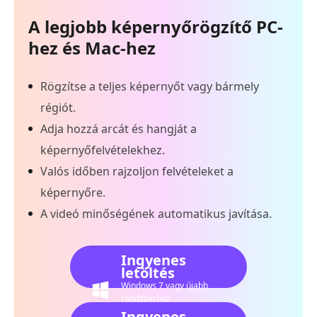
A legjobb képernyőrögzítő PC-
hez és Mac-hez
Rögzítse a teljes képernyőt vagy bármely
régiót.
Adja hozzá arcát és hangját a
képernyőfelvételekhez.
Valós időben rajzoljon felvételeket a
képernyőre.
A videó minőségének automatikus javítása.
Ingyenes
letöltés
Windows 7 vagy újabb
rendszerhez
Ingyenes