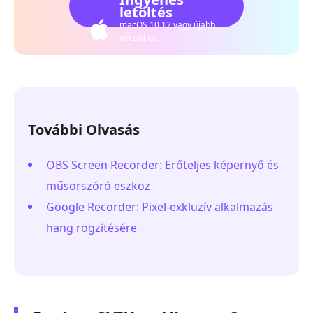
letöltés
macOS 10.12 vagy újabb
verzióhoz
További Olvasás
OBS Screen Recorder: Erőteljes képernyő és
műsorszóró eszköz
Google Recorder: Pixel-exkluzív alkalmazás
hang rögzítésére