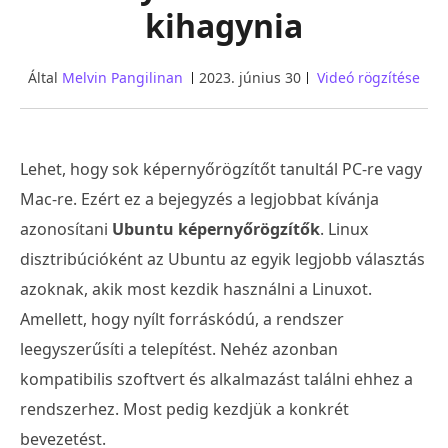
kihagynia
Által
Melvin Pangilinan
2023. június 30
Videó rögzítése
Lehet, hogy sok képernyőrögzítőt tanultál PC-re vagy
Mac-re. Ezért ez a bejegyzés a legjobbat kívánja
azonosítani
Ubuntu képernyőrögzítők
. Linux
disztribúcióként az Ubuntu az egyik legjobb választás
azoknak, akik most kezdik használni a Linuxot.
Amellett, hogy nyílt forráskódú, a rendszer
leegyszerűsíti a telepítést. Nehéz azonban
kompatibilis szoftvert és alkalmazást találni ehhez a
rendszerhez. Most pedig kezdjük a konkrét
bevezetést.