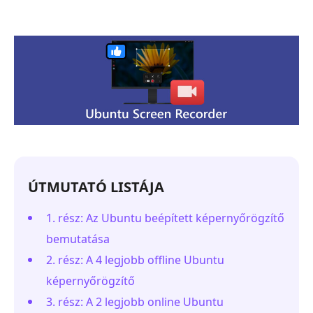
ÚTMUTATÓ LISTÁJA
1. rész: Az Ubuntu beépített képernyőrögzítő
bemutatása
2. rész: A 4 legjobb offline Ubuntu
képernyőrögzítő
3. rész: A 2 legjobb online Ubuntu