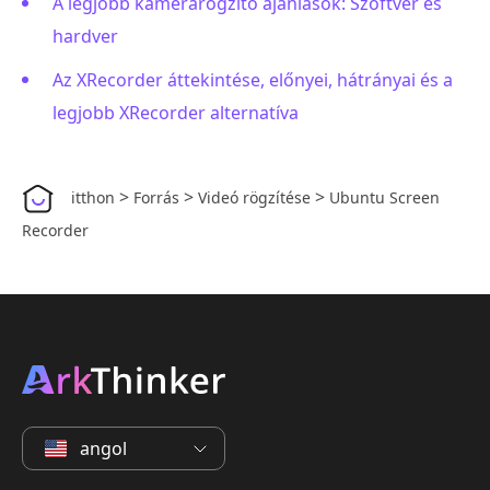
A legjobb kamerarögzítő ajánlások: Szoftver és
hardver
Az XRecorder áttekintése, előnyei, hátrányai és a
legjobb XRecorder alternatíva
>
>
>
itthon
Forrás
Videó rögzítése
Ubuntu Screen
Recorder
angol