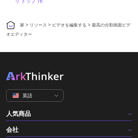
リ トップ 16
>
>
>
家
リソース
ビデオを編集する
最高の分割画面ビデ
オエディター
英語
人気商品
会社