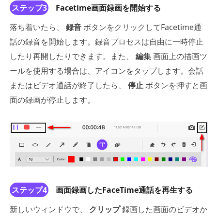
ステップ3
Facetime画面録画を開始する
落ち着いたら、
録音
ボタンをクリックしてFacetime通
話の録音を開始します。録音プロセスは自由に一時停止
したり再開したりできます。また、
編集
画面上の描画ツ
ールを使用する場合は、アイコンをタップします。会話
またはビデオ通話が終了したら、
停止
ボタンを押すと画
面の録画が停止します。
ステップ4
画面録画したFaceTime通話を再生する
新しいウィンドウで、
クリップ
録画した画面のビデオか