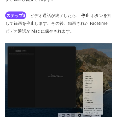
ステップ3
ビデオ通話が終了したら、
停止
ボタンを押
して録画を停止します。その後、録画された Facetime
ビデオ通話が Mac に保存されます。