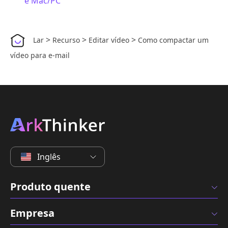
e Mac/PC
>
>
>
Lar
Recurso
Editar vídeo
Como compactar um
vídeo para e-mail
Inglês
Produto quente
Empresa