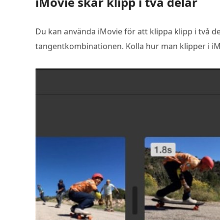
iMovie skär klipp i två delar
Du kan använda iMovie för att klippa klipp i två
tangentkombinationen. Kolla hur man klipper i i