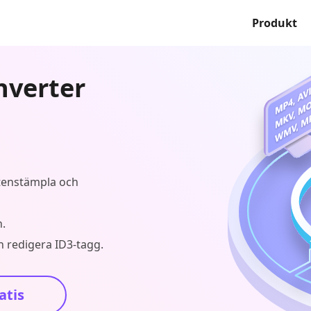
Produkt
nverter
ttenstämpla och
n.
h redigera ID3-tagg.
atis