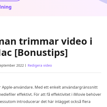
dning
man trimmar video i
ac [Bonustips]
september 2022
Redigera video
för Apple-användare. Med ett enkelt användargränssnitt
diefiler effektivt. För att få effektivitet i iMovie behöver
Dessutom introducerar det här inlägget också flera