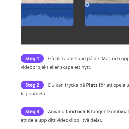
Steg 1
Gå till Launchpad på din Mac och öp
videoprojekt eller skapa ett nytt.
Steg 2
Du kan trycka på
Plats
för att spela 
klippa/dela.
Steg 3
Använd
Cmd och B
tangentkombinati
att dela upp ditt videoklipp i två delar.