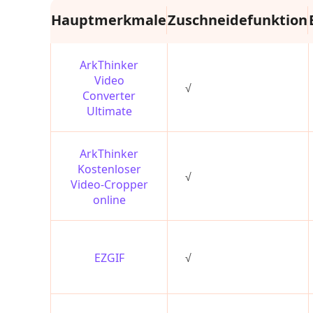
Hauptmerkmale
Zuschneidefunktion
ArkThinker
Video
√
Converter
Ultimate
ArkThinker
Kostenloser
√
Video-Cropper
online
EZGIF
√