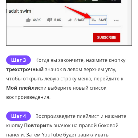
Шаг 3
Когда вы закончите, нажмите кнопку
трехстрочный
значок в левом верхнем углу,
чтобы открыть левую строку меню, перейдите к
Мой плейлист
и выберите новый список
воспроизведения.
Шаг 4
Воспроизведите плейлист и нажмите
кнопку
Повторить
значок на правой боковой
панели. Затем YouTube будет зацикливать