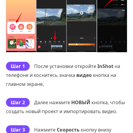
Шаг 1
После установки откройте
InShot
на
телефоне и коснитесь значка
видео
кнопка на
главном экране,
Шаг 2
Далее нажмите
НОВЫЙ
кнопка, чтобы
создать новый проект и импортировать видео.
Шаг 3
Нажмите
Скорость
кнопку внизу