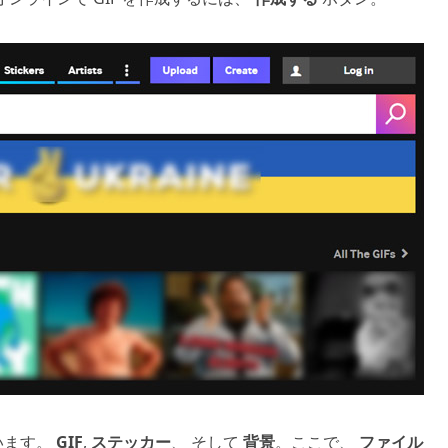
います。
GIF
,
ステッカー
、 そして
背景
。ここで、
ファイル