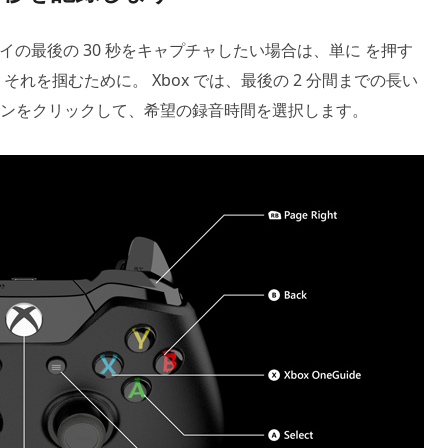
でゲームプレイの最後の 30 秒をキャプチャしたい場合は、単に を押す
それを掴むために。 Xbox では、最後の 2 分間までの長い
ンをクリックして、希望の録音時間を選択します。