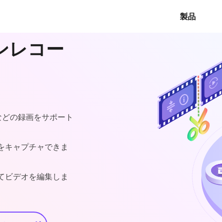
製品
ーンレコー
。
 などの録画をサポート
をキャプチャできま
てビデオを編集しま