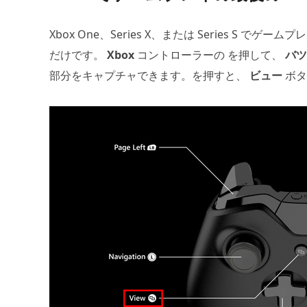
Xbox One、Series X、または Series S 
だけです。
Xbox
コントローラーの を押して、
バツ
部分をキャプチャできます。を押すと、
ビュー
ボタ