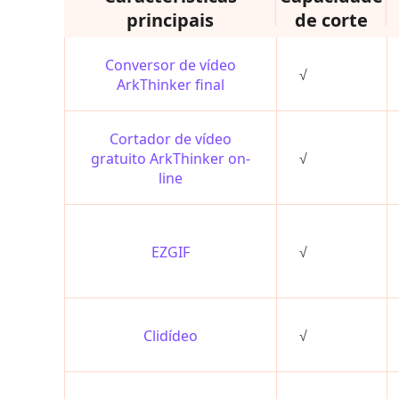
principais
de corte
Conversor de vídeo
√
ArkThinker final
Cortador de vídeo
gratuito ArkThinker on-
√
line
EZGIF
√
Clidídeo
√