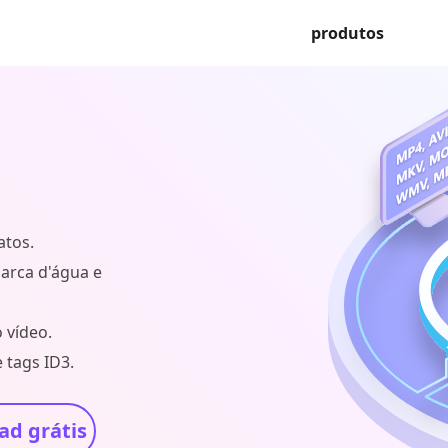
produtos
atos.
marca d'água e
 vídeo.
 tags ID3.
d grátis