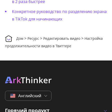
в 2 раза быстрее
Конкретное руководство по разделению экрана
в TikTok для начинающих
>
>
>
Дом
Ресурс
Редактировать видео
Настройка
продолжительности видео в Твиттере
Английский
Горячий продукт